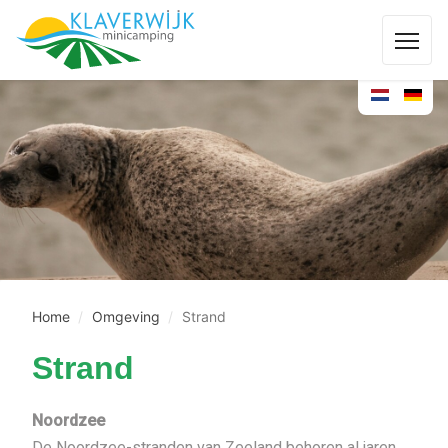
Home
Omgeving
Strand
Strand
Noordzee
De Noordzee-stranden van Zeeland behoren al jaren